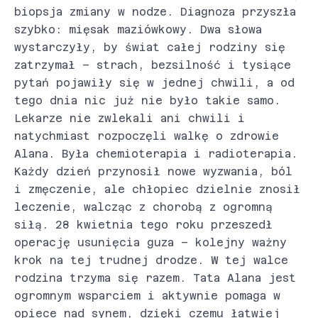
biopsja zmiany w nodze. Diagnoza przyszła
szybko: mięsak maziówkowy. Dwa słowa
wystarczyły, by świat całej rodziny się
zatrzymał – strach, bezsilność i tysiące
pytań pojawiły się w jednej chwili, a od
tego dnia nic już nie było takie samo.
Lekarze nie zwlekali ani chwili i
natychmiast rozpoczęli walkę o zdrowie
Alana. Była chemioterapia i radioterapia.
Każdy dzień przynosił nowe wyzwania, ból
i zmęczenie, ale chłopiec dzielnie znosił
leczenie, walcząc z chorobą z ogromną
siłą. 28 kwietnia tego roku przeszedł
operację usunięcia guza – kolejny ważny
krok na tej trudnej drodze. W tej walce
rodzina trzyma się razem. Tata Alana jest
ogromnym wsparciem i aktywnie pomaga w
opiece nad synem, dzięki czemu łatwiej