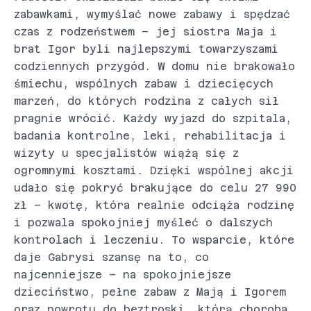
zabawkami, wymyślać nowe zabawy i spędzać
czas z rodzeństwem – jej siostra Maja i
brat Igor byli najlepszymi towarzyszami
codziennych przygód. W domu nie brakowało
śmiechu, wspólnych zabaw i dziecięcych
marzeń, do których rodzina z całych sił
pragnie wrócić. Każdy wyjazd do szpitala,
badania kontrolne, leki, rehabilitacja i
wizyty u specjalistów wiążą się z
ogromnymi kosztami. Dzięki wspólnej akcji
udało się pokryć brakujące do celu 27 990
zł – kwotę, która realnie odciąża rodzinę
i pozwala spokojniej myśleć o dalszych
kontrolach i leczeniu. To wsparcie, które
daje Gabrysi szansę na to, co
najcenniejsze – na spokojniejsze
dzieciństwo, pełne zabaw z Mają i Igorem
oraz powrotu do beztroski, którą choroba