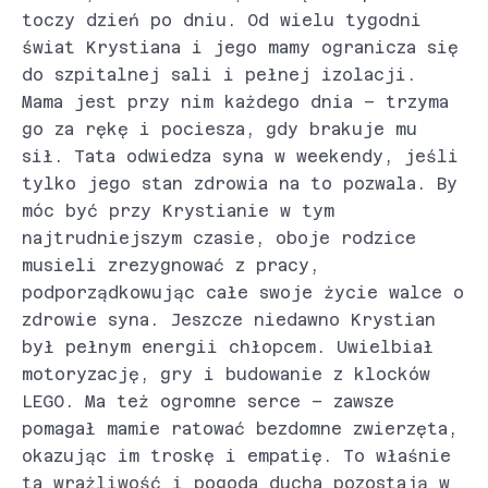
toczy dzień po dniu. Od wielu tygodni
świat Krystiana i jego mamy ogranicza się
do szpitalnej sali i pełnej izolacji.
Mama jest przy nim każdego dnia – trzyma
go za rękę i pociesza, gdy brakuje mu
sił. Tata odwiedza syna w weekendy, jeśli
tylko jego stan zdrowia na to pozwala. By
móc być przy Krystianie w tym
najtrudniejszym czasie, oboje rodzice
musieli zrezygnować z pracy,
podporządkowując całe swoje życie walce o
zdrowie syna. Jeszcze niedawno Krystian
był pełnym energii chłopcem. Uwielbiał
motoryzację, gry i budowanie z klocków
LEGO. Ma też ogromne serce – zawsze
pomagał mamie ratować bezdomne zwierzęta,
okazując im troskę i empatię. To właśnie
ta wrażliwość i pogoda ducha pozostają w