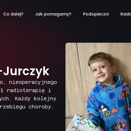
Co dalej?
Jak pomagamy?
Podopieczni
Rada
-Jurczyk
o, nieoperacyjnego
ł radioterapię i
ych. Każdy kolejny
rzebiegu choroby.