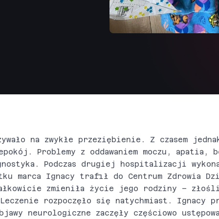
zywało na zwykłe przeziębienie. Z czasem jedna
epokój. Problemy z oddawaniem moczu, apatia, b
gnostyka. Podczas drugiej hospitalizacji wykon
tku marca Ignacy trafił do Centrum Zdrowia Dzi
ałkowicie zmieniła życie jego rodziny – złośl
Leczenie rozpoczęło się natychmiast. Ignacy p
bjawy neurologiczne zaczęły częściowo ustępow