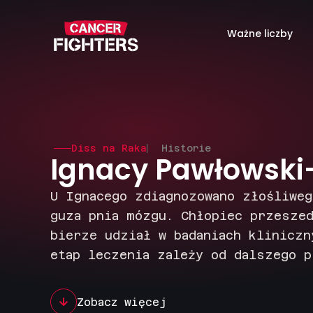
Ważne liczby
Diss na Raka
Historie
Ignacy Pawłowski
U Ignacego zdiagnozowano złośliweg
guza pnia mózgu. Chłopiec przeszed
bierze udział w badaniach kliniczn
etap leczenia zależy od dalszego p
Zobacz więcej