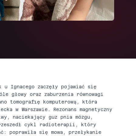
k u Ignacego zaczęły pojawiać się
óle głowy oraz zaburzenia równowagi
ano tomografię komputerową, która
ecka w Warszawie. Rezonans magnetyczny
iwy, naciekający guz pnia mózgu,
rzeszedł cykl radioterapii, który
ać: poprawiła się mowa, przełykanie