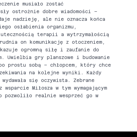
eczenie musiało zostać
osły ostrożnie dobre wiadomości –
daje nadzieję, ale nie oznacza końca
iego osłabienia organizmu,
kutecznością terapii a wytrzymałością
rudnia on komunikację z otoczeniem,
okazuje ogromną siłę i zaufanie do
m. Uwielbia gry planszowe i budowanie
po prostu sobą – chłopcem, który chce
zekiwania na kolejne wyniki. Każdy
 wydawała się oczywista. Zebrane
z wsparcie Miłosza w tym wymagającym
o pozwoliło realnie wesprzeć go w