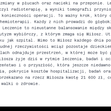
zmiany w płucach oraz nacieki na przeponie. L
czył radioterapię, a wyniki tomografii przyni
 konieczności operacji. To ważny krok, który 
hemioterapii. Każdy z nich prowadzi do głębok
 Leczenie to nieustanne balansowanie między s
utyzm wybiórczy, z którym zmaga się Miłosz. Ut
ku jak szpital. Mimo to Miłosz każdego dnia p
udnej rzeczywistości wciąż pozostaje dzieckie
lach odnajduje przestrzeń, w której może być 
iłosza żyje dziś w rytmie leczenia, badań i oc
zeństwo i o przyszłość, która jeszcze niedawno
ia, pokrycie kosztów hospitalizacji, badań ora
przekazano na rzecz Miłosza kwotę 21 600 zł, c
 walki o zdrowie.