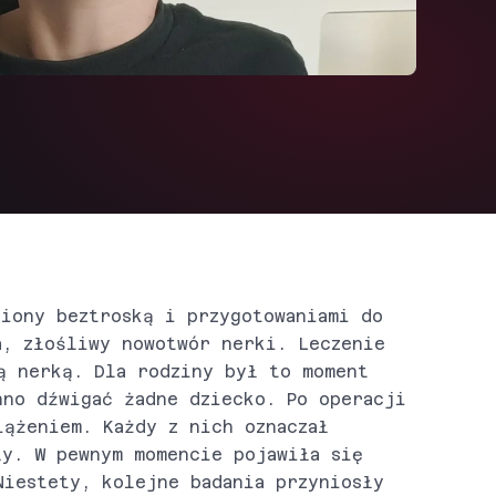
niony beztroską i przygotowaniami do
a, złośliwy nowotwór nerki. Leczenie
ą nerką. Dla rodziny był to moment
nno dźwigać żadne dziecko. Po operacji
iążeniem. Każdy z nich oznaczał
ły. W pewnym momencie pojawiła się
Niestety, kolejne badania przyniosły