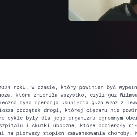
2024 roku, w czasie, który powinien być wypeł
noza, która zmieniła wszystko, czyli guz Wilms
ieczna była operacja usunięcia guza wraz z lew
łosza początek drogi, której ciężaru nie powi
ne cykle były dla jego organizmu ogromnym obc
szpitalu i skutki uboczne, które odbierały si
ał na pierwszy stopień zaawansowania choroby. 