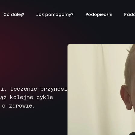
Co dalej?
Jak pomagamy?
Podopieczni
Rada
ki. Leczenie przynosi
ąż kolejne cykle
 o zdrowie.