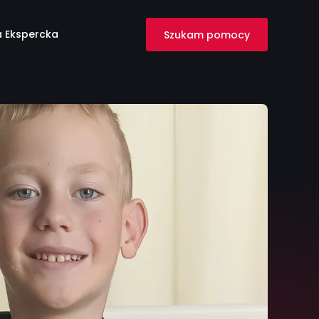
 Ekspercka
Szukam pomocy