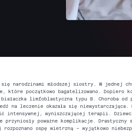
 się narodzinami młodszej siostry. W jednej ch
e, które początkowo bagatelizowano. Dopiero k
 białaczka limfoblastyczna typu B. Choroba od 
edź na leczenie okazała się niewystarczająca. 
ść intensywnej, wyniszczającej terapii. Dziewc
e przyniosły poważne komplikacje. Drastyczny 
j rozpoznano ospę wietrzną – wyjątkowo niebez