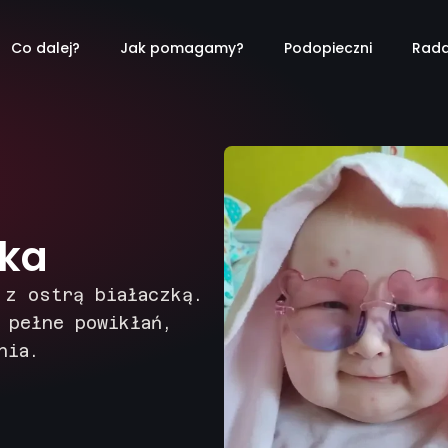
Co dalej?
Jak pomagamy?
Podopieczni
Rada
ska
 z ostrą białaczką.
 pełne powikłań,
nia.