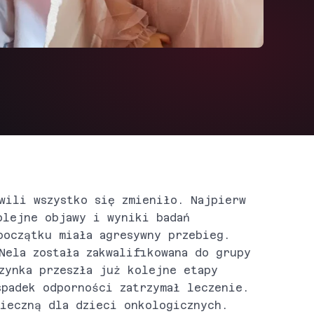
wili wszystko się zmieniło. Najpierw
olejne objawy i wyniki badań
początku miała agresywny przebieg.
Nela została zakwalifikowana do grupy
zynka przeszła już kolejne etapy
spadek odporności zatrzymał leczenie.
pieczną dla dzieci onkologicznych.