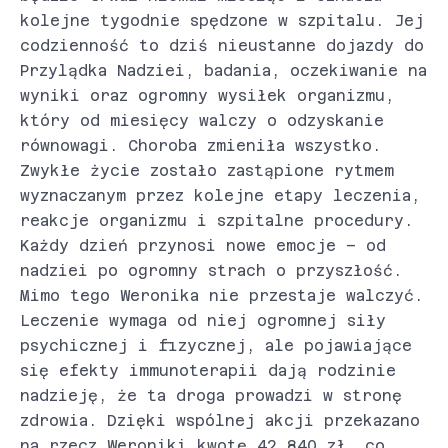
kolejne tygodnie spędzone w szpitalu. Jej
codzienność to dziś nieustanne dojazdy do
Przylądka Nadziei, badania, oczekiwanie na
wyniki oraz ogromny wysiłek organizmu,
który od miesięcy walczy o odzyskanie
równowagi. Choroba zmieniła wszystko.
Zwykłe życie zostało zastąpione rytmem
wyznaczanym przez kolejne etapy leczenia,
reakcje organizmu i szpitalne procedury.
Każdy dzień przynosi nowe emocje – od
nadziei po ogromny strach o przyszłość.
Mimo tego Weronika nie przestaje walczyć.
Leczenie wymaga od niej ogromnej siły
psychicznej i fizycznej, ale pojawiające
się efekty immunoterapii dają rodzinie
nadzieję, że ta droga prowadzi w stronę
zdrowia. Dzięki wspólnej akcji przekazano
na rzecz Weroniki kwotę 42 840 zł, co