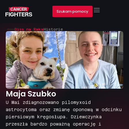
Szukam pomocy
Diss na Raka
Historie
Maja Szubko
U Mai zdiagnozowano pilomyxoid
astrocytoma oraz zmianę oponową w odcinku
piersiowym kręgosłupa. Dziewczynka
przeszła bardzo poważną operację i