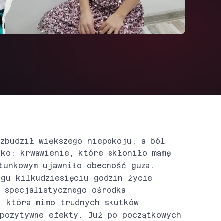
wzbudził większego niepokoju, a ból
tko: krwawienie, które skłoniło mamę
tunkowym ujawniło obecność guza.
ągu kilkudziesięciu godzin życie
 specjalistycznego ośrodka
, która mimo trudnych skutków
 pozytywne efekty. Już po początkowych