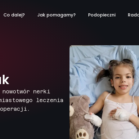
Co dalej?
Jak pomagamy?
Podopieczni
Rada
ak
 nowotwór nerki
miastowego leczenia
operacji.