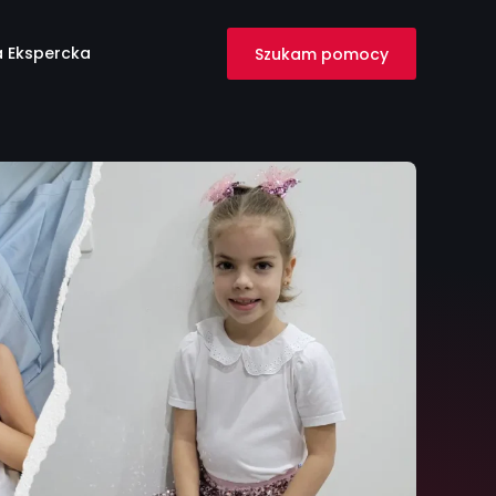
 Ekspercka
Szukam pomocy