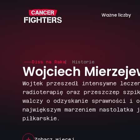
Ważne liczby
Diss na Raka
Historie
Wojciech Mierzeje
Wojtek przeszedł intensywne lecze
radioterapię oraz przeszczep szpi
walczy o odzyskanie sprawności i o
największym marzeniem nastolatka j
piłkarskie.
Zobacz więcej