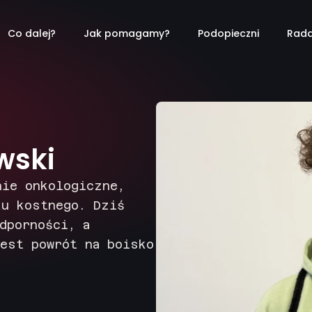
Co dalej?
Jak pomagamy?
Podopieczni
Rada
wski
nie onkologiczne,
ku kostnego. Dziś
dporności, a
est powrót na boisko