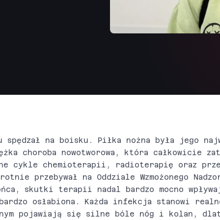
u spędzał na boisku. Piłka nożna była jego naj
ężka choroba nowotworowa, która całkowicie zat
ne cykle chemioterapii, radioterapię oraz prz
rotnie przebywał na Oddziale Wzmożonego Nadzo
ńca, skutki terapii nadal bardzo mocno wpływa
bardzo osłabiona. Każda infekcja stanowi realn
nym pojawiają się silne bóle nóg i kolan, dla